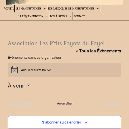
ACCUEIL
LES MANIFESTATIONS
LES CATÉGORIES DE MANISFESTATIONS
LA RÉGLEMENTATION
BON À SAVOIR
CONTACT
Association Les P’tits Fayots du Fayel
« Tous les Évènements
Évènements dans ce organisateur
Aucun résultat trouvé.
Notice
À venir
Sélectionnez
une
Évènements
Évènements
précédents
Aujourd’hui
suivants
date.
S’abonner au calendrier