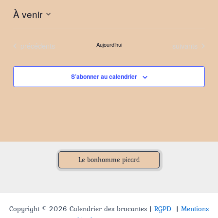
À venir
Sélectionnez
une
Évènements
Évènements
précédents
Aujourd’hui
suivants
date.
S’abonner au calendrier
Le bonhomme picard
Copyright © 2026 Calendrier des brocantes |
RGPD
|
Mentions