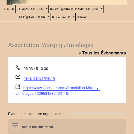
ACCUEIL
LES MANIFESTATIONS
LES CATÉGORIES DE MANISFESTATIONS
LA RÉGLEMENTATION
BON À SAVOIR
CONTACT
Association Margny Jumelages
« Tous les Évènements
Téléphone
06 03 45 13 30
Email
hellal.dany@neuf.fr
Site
https://www.facebook.com/Association-Margny-
web
Jumelages-1229584230462110/
Évènements dans ce organisateur
Aucun résultat trouvé.
Notice