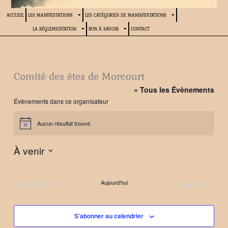
ACCUEIL
LES MANIFESTATIONS
LES CATÉGORIES DE MANISFESTATIONS
LA RÉGLEMENTATION
BON À SAVOIR
CONTACT
Comité des êtes de Morcourt
« Tous les Évènements
Évènements dans ce organisateur
Aucun résultat trouvé.
Notice
À venir
Sélectionnez
une
Évènements
Évènements
précédents
Aujourd’hui
suivants
date.
S’abonner au calendrier