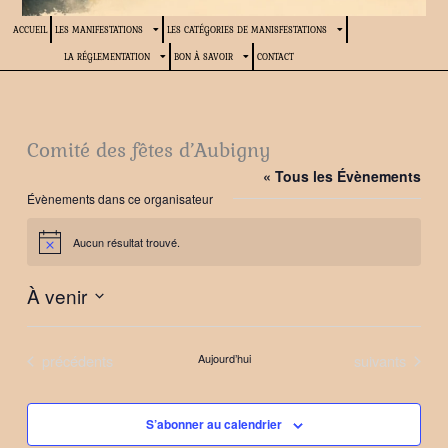
ACCUEIL
LES MANIFESTATIONS
LES CATÉGORIES DE MANISFESTATIONS
LA RÉGLEMENTATION
BON À SAVOIR
CONTACT
Comité des fêtes d’Aubigny
« Tous les Évènements
Évènements dans ce organisateur
Aucun résultat trouvé.
Notice
À venir
Sélectionnez
une
Évènements
Évènements
précédents
Aujourd’hui
suivants
date.
S’abonner au calendrier