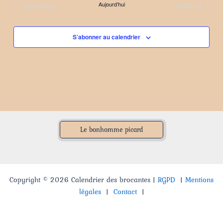
Évènements
Évènements
précédents
Aujourd’hui
suivants
date.
S’abonner au calendrier
Le bonhomme picard
Copyright © 2026 Calendrier des brocantes |
RGPD
|
Mentions
légales
|
Contact
|