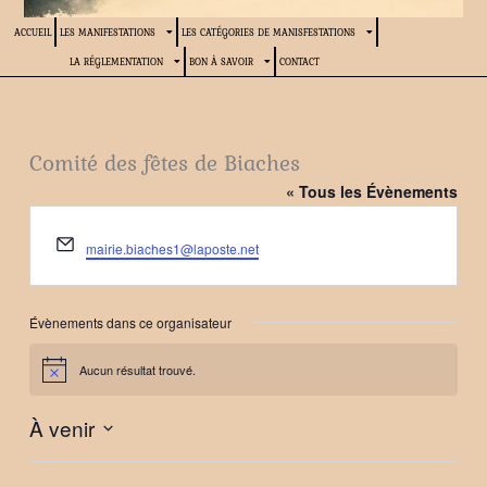
ACCUEIL
LES MANIFESTATIONS
LES CATÉGORIES DE MANISFESTATIONS
LA RÉGLEMENTATION
BON À SAVOIR
CONTACT
Comité des fêtes de Biaches
« Tous les Évènements
Email
mairie.biaches1@laposte.net
Évènements dans ce organisateur
Aucun résultat trouvé.
Notice
À venir
Sélectionnez
une