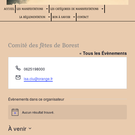
ACCUEIL
LES MANIFESTATIONS
LES CATÉGORIES DE MANISFESTATIONS
LA RÉGLEMENTATION
BON À SAVOIR
CONTACT
Comité des fêtes de Borest
« Tous les Évènements
Téléphone
0625198000
Email
isa.clu@orange.fr
Évènements dans ce organisateur
Aucun résultat trouvé.
Notice
À venir