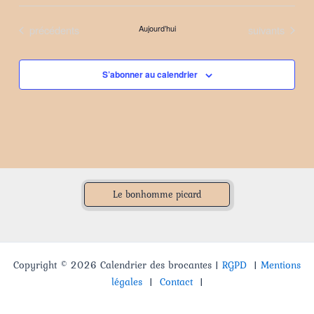
Sélectionnez
une
Évènements
Évènements
précédents
Aujourd’hui
suivants
date.
S’abonner au calendrier
Le bonhomme picard
Copyright © 2026 Calendrier des brocantes |
RGPD
|
Mentions
légales
|
Contact
|