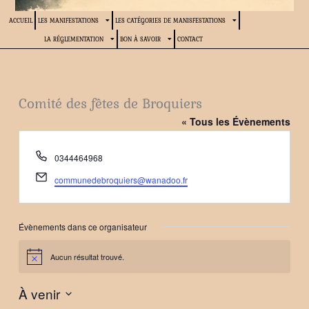
ACCUEIL
LES MANIFESTATIONS
LES CATÉGORIES DE MANISFESTATIONS
LA RÉGLEMENTATION
BON À SAVOIR
CONTACT
Comité des fêtes de Broquiers
« Tous les Évènements
Téléphone
0344464968
Email
communedebroquiers@wanadoo.fr
Évènements dans ce organisateur
Aucun résultat trouvé.
Notice
À venir