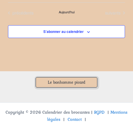
Sélectionnez
une
Évènements
Évènements
précédents
Aujourd’hui
suivants
date.
S’abonner au calendrier
Le bonhomme picard
Copyright © 2026 Calendrier des brocantes |
RGPD
|
Mentions
légales
|
Contact
|