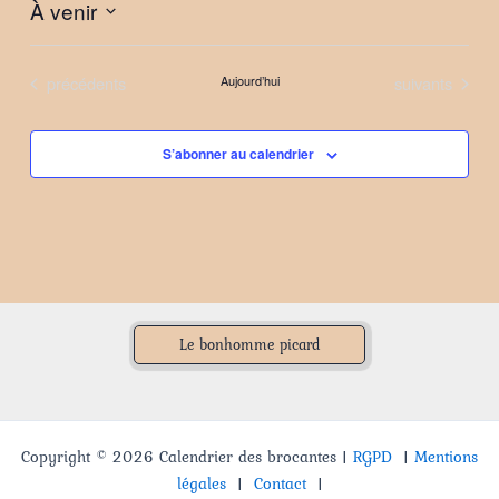
À venir
Sélectionnez
une
Évènements
Évènements
précédents
Aujourd’hui
suivants
date.
S’abonner au calendrier
Le bonhomme picard
Copyright © 2026 Calendrier des brocantes |
RGPD
|
Mentions
légales
|
Contact
|