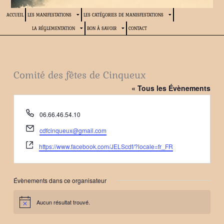
ACCUEIL
LES MANIFESTATIONS
LES CATÉGORIES DE MANISFESTATIONS
LA RÉGLEMENTATION
BON À SAVOIR
CONTACT
Comité des fêtes de Cinqueux
« Tous les Évènements
Téléphone
06.66.46.54.10
Email
cdfcinqueux@gmail.com
Site
https://www.facebook.com/JELScdf/?locale=fr_FR
web
Évènements dans ce organisateur
Aucun résultat trouvé.
Notice