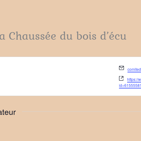
la Chaussée du bois d’écu
Email
comite
Site
https:/
web
id=6155558
ateur