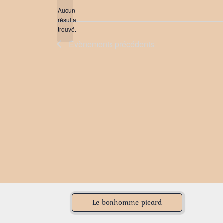
date.
Aucun
résultat
Notice
trouvé.
Évènements
précédents
Le bonhomme picard