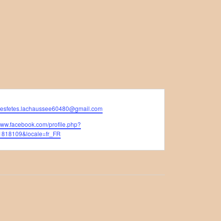
desfetes.lachaussee60480@gmail.com
/www.facebook.com/profile.php?
1818109&locale=fr_FR