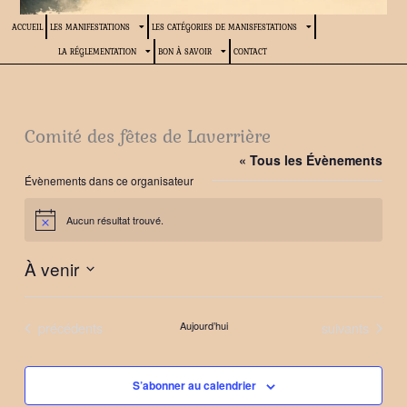
ACCUEIL
LES MANIFESTATIONS
LES CATÉGORIES DE MANISFESTATIONS
LA RÉGLEMENTATION
BON À SAVOIR
CONTACT
Comité des fêtes de Laverrière
« Tous les Évènements
Évènements dans ce organisateur
Aucun résultat trouvé.
Notice
À venir
Sélectionnez
une
Évènements
Évènements
précédents
Aujourd’hui
suivants
date.
S’abonner au calendrier