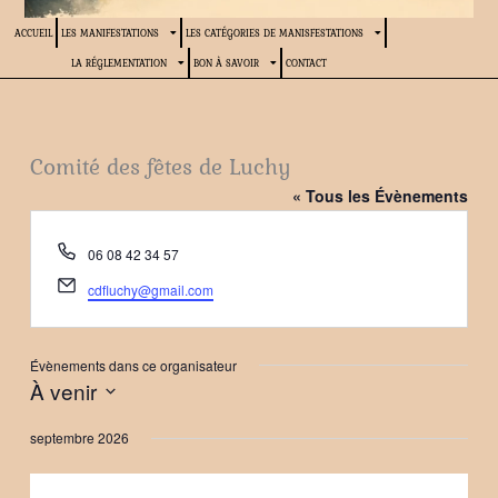
ACCUEIL
LES MANIFESTATIONS
LES CATÉGORIES DE MANISFESTATIONS
LA RÉGLEMENTATION
BON À SAVOIR
CONTACT
Comité des fêtes de Luchy
« Tous les Évènements
Téléphone
06 08 42 34 57
Email
cdfluchy@gmail.com
Évènements dans ce organisateur
À venir
Sélectionnez
septembre 2026
une
date.