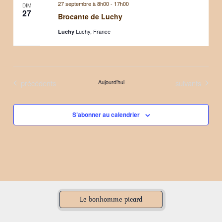
27 septembre à 8h00
-
17h00
DIM
27
Brocante de Luchy
Luchy, France
Luchy
Évènements
Évènements
précédents
Aujourd’hui
suivants
S’abonner au calendrier
Le bonhomme picard