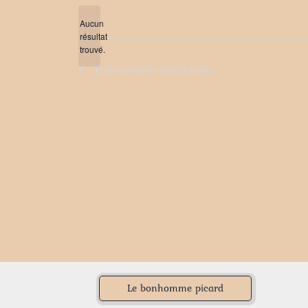
une
date.
Aucun
résultat
Notice
trouvé.
Évènements
précédents
Le bonhomme picard