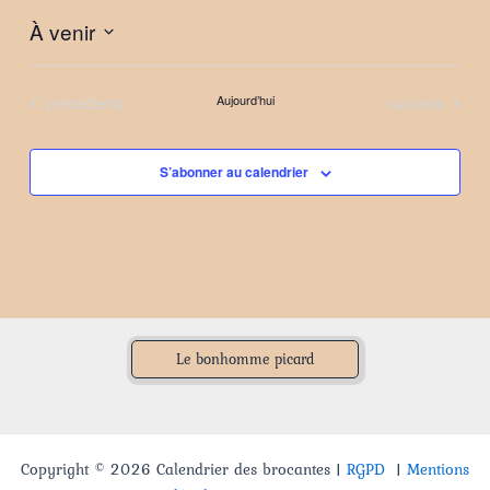
À venir
Sélectionnez
une
Évènements
Évènements
précédents
Aujourd’hui
suivants
date.
S’abonner au calendrier
Le bonhomme picard
Copyright © 2026 Calendrier des brocantes |
RGPD
|
Mentions