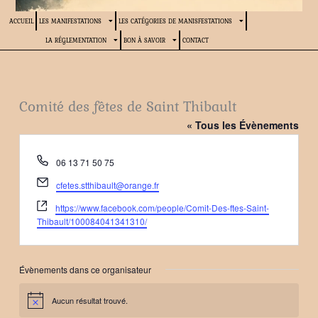
ACCUEIL
LES MANIFESTATIONS
LES CATÉGORIES DE MANISFESTATIONS
LA RÉGLEMENTATION
BON À SAVOIR
CONTACT
Comité des fêtes de Saint Thibault
« Tous les Évènements
Téléphone
06 13 71 50 75
Email
cfetes.stthibault@orange.fr
Site
https://www.facebook.com/people/Comit-Des-ftes-Saint-
web
Thibault/100084041341310/
Évènements dans ce organisateur
Aucun résultat trouvé.
Notice