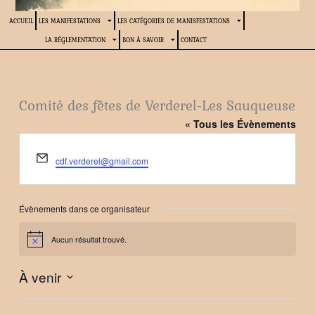
ACCUEIL
LES MANIFESTATIONS
LES CATÉGORIES DE MANISFESTATIONS
LA RÉGLEMENTATION
BON À SAVOIR
CONTACT
Comité des fêtes de Verderel-Les Sauqueuse
« Tous les Évènements
Email
cdf.verderel@gmail.com
Évènements dans ce organisateur
Aucun résultat trouvé.
Notice
À venir
Sélectionnez
une