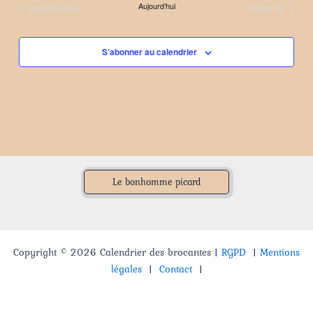
Évènements
Évènements
précédents
Aujourd’hui
suivants
date.
S’abonner au calendrier
Le bonhomme picard
Copyright © 2026 Calendrier des brocantes |
RGPD
|
Mentions
légales
|
Contact
|