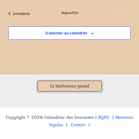
Sélectionnez
une
Évènements
Aujourd’hui
suivants
Évènements
précédents
date.
S’abonner au calendrier
Le bonhomme picard
Copyright © 2026 Calendrier des brocantes |
RGPD
|
Mentions
légales
|
Contact
|