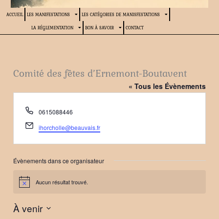
ACCUEIL
LES MANIFESTATIONS
LES CATÉGORIES DE MANISFESTATIONS
LA RÉGLEMENTATION
BON À SAVOIR
CONTACT
Comité des fêtes d’Ernemont-Boutavent
« Tous les Évènements
Téléphone
0615088446
Email
ihorcholle@beauvais.fr
Évènements dans ce organisateur
Aucun résultat trouvé.
Notice
À venir