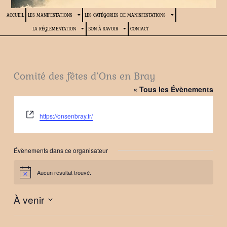
ACCUEIL
LES MANIFESTATIONS
LES CATÉGORIES DE MANISFESTATIONS
LA RÉGLEMENTATION
BON À SAVOIR
CONTACT
Comité des fêtes d’Ons en Bray
« Tous les Évènements
Site
https://onsenbray.fr/
web
Évènements dans ce organisateur
Aucun résultat trouvé.
Notice
À venir
Sélectionnez
une