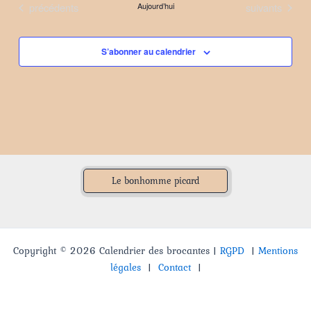
Évènements
Évènements
précédents
Aujourd’hui
suivants
date.
S’abonner au calendrier
Le bonhomme picard
Copyright © 2026 Calendrier des brocantes |
RGPD
|
Mentions
légales
|
Contact
|