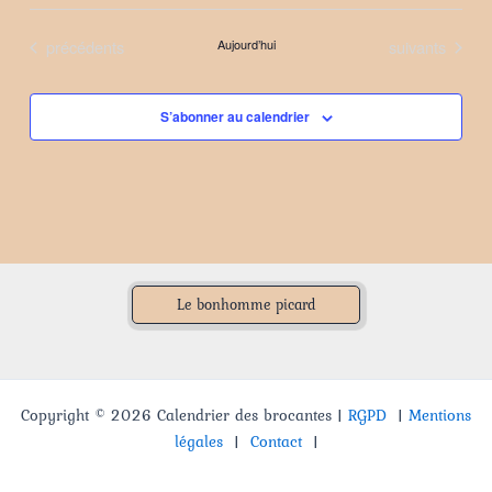
Sélectionnez
une
Évènements
Évènements
précédents
Aujourd’hui
suivants
date.
S’abonner au calendrier
Le bonhomme picard
Copyright © 2026 Calendrier des brocantes |
RGPD
|
Mentions
légales
|
Contact
|