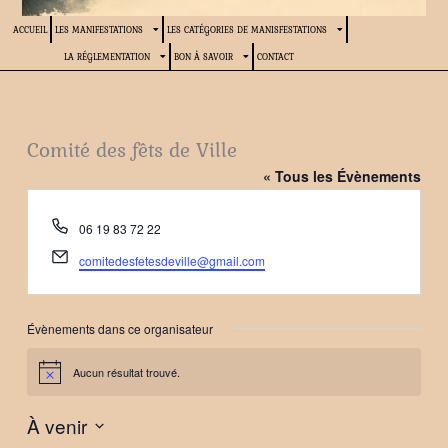
ACCUEIL
LES MANIFESTATIONS
LES CATÉGORIES DE MANISFESTATIONS
LA RÉGLEMENTATION
BON À SAVOIR
CONTACT
Comité des fêts de Ville
« Tous les Évènements
Téléphone
06 19 83 72 22
Email
comitedesfetesdeville@gmail.com
Évènements dans ce organisateur
Aucun résultat trouvé.
Notice
À venir