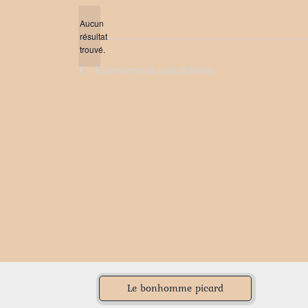
une
date.
Aucun
résultat
Notice
trouvé.
Évènements
précédents
Le bonhomme picard