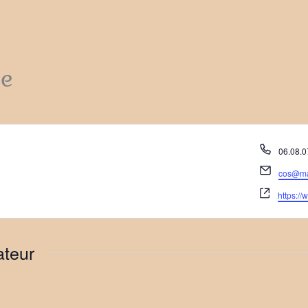
se
Téléph
06.08.0
Email
cos@mai
Site
https://
web
ateur