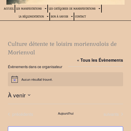
ACCUEIL
LES MANIFESTATIONS
LES CATÉGORIES DE MANISFESTATIONS
LA RÉGLEMENTATION
BON À SAVOIR
CONTACT
Culture détente te loisirs morienvalois de
Morienval
« Tous les Évènements
Évènements dans ce organisateur
Aucun résultat trouvé.
Notice
À venir
Sélectionnez
une
Évènements
Évènements
précédents
Aujourd’hui
suivants
date.