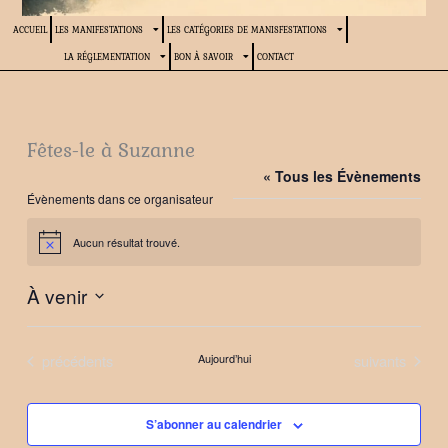
ACCUEIL
LES MANIFESTATIONS
LES CATÉGORIES DE MANISFESTATIONS
LA RÉGLEMENTATION
BON À SAVOIR
CONTACT
Fêtes-le à Suzanne
« Tous les Évènements
Évènements dans ce organisateur
Aucun résultat trouvé.
Notice
À venir
Sélectionnez
une
Évènements
Évènements
précédents
Aujourd’hui
suivants
date.
S’abonner au calendrier