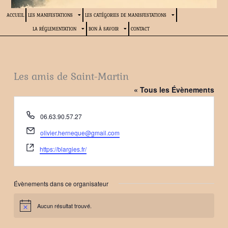
ACCUEIL
LES MANIFESTATIONS
LES CATÉGORIES DE MANISFESTATIONS
LA RÉGLEMENTATION
BON À SAVOIR
CONTACT
Les amis de Saint-Martin
« Tous les Évènements
Téléphone
06.63.90.57.27
Email
olivier.herneque@gmail.com
Site
https://blargies.fr/
web
Évènements dans ce organisateur
Aucun résultat trouvé.
Notice