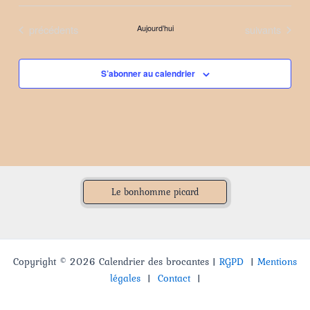
Sélectionnez
une
Évènements
Évènements
précédents
Aujourd’hui
suivants
date.
S’abonner au calendrier
Le bonhomme picard
Copyright © 2026 Calendrier des brocantes |
RGPD
|
Mentions
légales
|
Contact
|