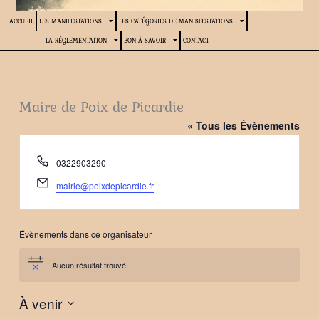
ACCUEIL
LES MANIFESTATIONS
LES CATÉGORIES DE MANISFESTATIONS
LA RÉGLEMENTATION
BON À SAVOIR
CONTACT
Maire de Poix de Picardie
« Tous les Évènements
Téléphone
0322903290
Email
mairie@poixdepicardie.fr
Évènements dans ce organisateur
Aucun résultat trouvé.
Notice
À venir