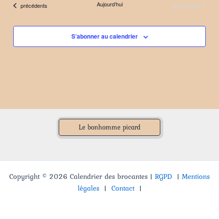
Évènements
Aujourd’hui
suivants
Évènements
précédents
date.
S’abonner au calendrier
Le bonhomme picard
Copyright © 2026 Calendrier des brocantes |
RGPD
|
Mentions
légales
|
Contact
|