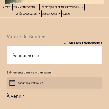
ACCUEIL
LES MANIFESTATIONS
LES CATÉGORIES DE MANISFESTATIONS
LA RÉGLEMENTATION
BON À SAVOIR
CONTACT
Mairie de Bonlier
« Tous les Évènements
Téléphone
03 44 79 11 05
Évènements dans ce organisateur
Aucun résultat trouvé.
Notice
À venir
Sélectionnez
une