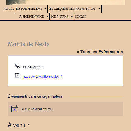
ACCUEIL
LES MANIFESTATIONS
LES CATÉGORIES DE MANISFESTATIONS
LA RÉGLEMENTATION
BON À SAVOIR
CONTACT
Mairie de Nesle
« Tous les Évènements
Téléphone
0674640330
Site
https://www.ville-nesle.fr/
web
Évènements dans ce organisateur
Aucun résultat trouvé.
Notice
À venir