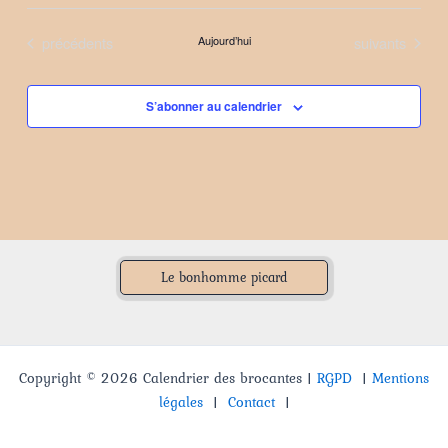
Sélectionnez
une
Évènements
Évènements
précédents
Aujourd’hui
suivants
date.
S’abonner au calendrier
Le bonhomme picard
Copyright © 2026 Calendrier des brocantes |
RGPD
|
Mentions
légales
|
Contact
|