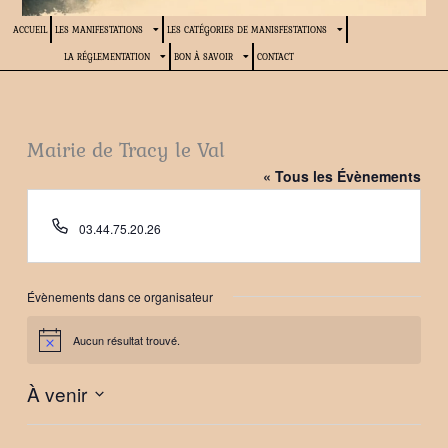
ACCUEIL
LES MANIFESTATIONS
LES CATÉGORIES DE MANISFESTATIONS
LA RÉGLEMENTATION
BON À SAVOIR
CONTACT
Mairie de Tracy le Val
« Tous les Évènements
Téléphone
03.44.75.20.26
Évènements dans ce organisateur
Aucun résultat trouvé.
Notice
À venir
Sélectionnez
une