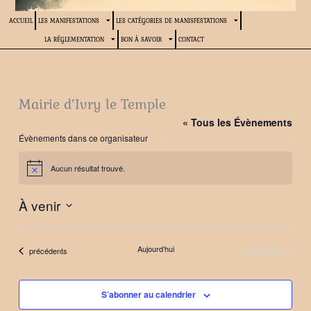
ACCUEIL
LES MANIFESTATIONS
LES CATÉGORIES DE MANISFESTATIONS
LA RÉGLEMENTATION
BON À SAVOIR
CONTACT
Mairie d’Ivry le Temple
« Tous les Évènements
Évènements dans ce organisateur
Aucun résultat trouvé.
Notice
À venir
Sélectionnez
une
Évènements
Aujourd’hui
suivants
Évènements
précédents
date.
S’abonner au calendrier