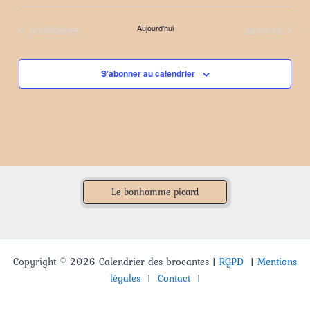
Sélectionnez
une
Évènements
Évènements
précédents
Aujourd’hui
suivants
date.
S’abonner au calendrier
Le bonhomme picard
Copyright © 2026 Calendrier des brocantes |
RGPD
|
Mentions
légales
|
Contact
|