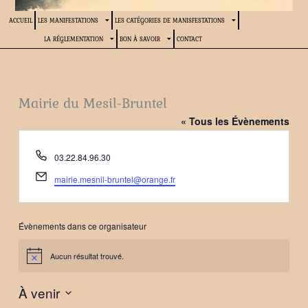
ACCUEIL
LES MANIFESTATIONS
LES CATÉGORIES DE MANISFESTATIONS
LA RÉGLEMENTATION
BON À SAVOIR
CONTACT
Mairie du Mesil-Bruntel
« Tous les Évènements
Téléphone
03.22.84.96.30
Email
mairie.mesnil-bruntel@orange.fr
Évènements dans ce organisateur
Aucun résultat trouvé.
Notice
À venir