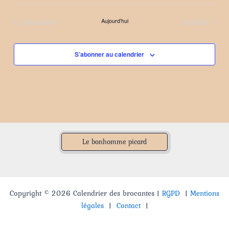
Sélectionnez
une
Évènements
Évènements
précédents
Aujourd’hui
suivants
date.
S’abonner au calendrier
Le bonhomme picard
Copyright © 2026 Calendrier des brocantes |
RGPD
|
Mentions
légales
|
Contact
|