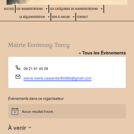
ACCUEIL
LES MANIFESTATIONS
LES CATÉGORIES DE MANISFESTATIONS
LA RÉGLEMENTATION
BON À SAVOIR
CONTACT
Mairie Fontenay Torcy
« Tous les Évènements
Téléphone
06 21 61 45 09
Email
pierre.marie.carpentier60380@gmail.com
Évènements dans ce organisateur
Aucun résultat trouvé.
Notice
À venir