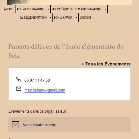
ACCUEIL
LES MANIFESTATIONS
LES CATÉGORIES DE MANISFESTATIONS
LA RÉGLEMENTATION
BON À SAVOIR
CONTACT
Parents délèves de l’école élémentaire de
Seix
« Tous les Évènements
Téléphone
06 07 11 47 53
Email
matt.delhay@gmail.com
Évènements dans ce organisateur
Aucun résultat trouvé.
Notice