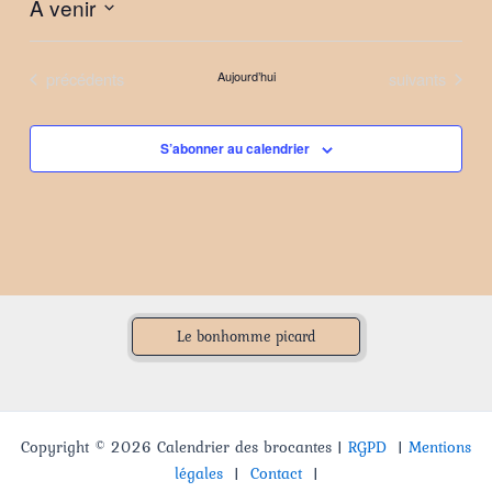
À venir
Sélectionnez
une
Évènements
Évènements
précédents
Aujourd’hui
suivants
date.
S’abonner au calendrier
Le bonhomme picard
Copyright © 2026 Calendrier des brocantes |
RGPD
|
Mentions
légales
|
Contact
|