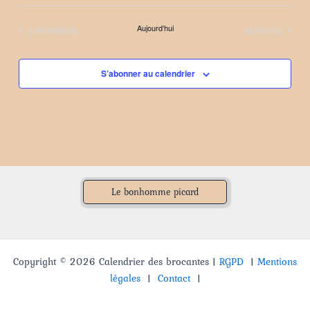
Sélectionnez
une
Évènements
Évènements
précédents
Aujourd’hui
suivants
date.
S’abonner au calendrier
Le bonhomme picard
Copyright © 2026 Calendrier des brocantes |
RGPD
|
Mentions
légales
|
Contact
|