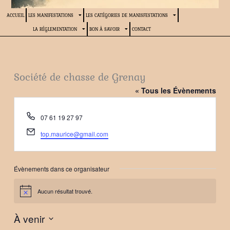
ACCUEIL
LES MANIFESTATIONS
LES CATÉGORIES DE MANISFESTATIONS
LA RÉGLEMENTATION
BON À SAVOIR
CONTACT
Société de chasse de Grenay
« Tous les Évènements
Téléphone
07 61 19 27 97
Email
top.maurice@gmail.com
Évènements dans ce organisateur
Aucun résultat trouvé.
Notice
À venir