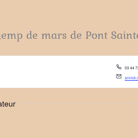
chemp de mars de Pont Sain
Téléph
03 44 7
Email
annick.
ateur