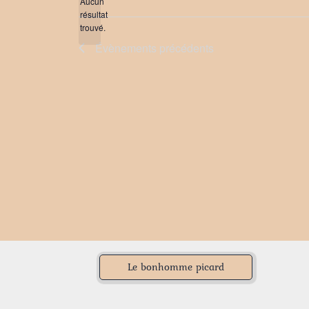
date.
Aucun
résultat
Notice
trouvé.
Évènements
précédents
Le bonhomme picard