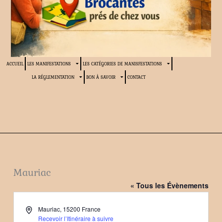
ACCUEIL
LES MANIFESTATIONS
LES CATÉGORIES DE MANISFESTATIONS
LA RÉGLEMENTATION
BON À SAVOIR
CONTACT
Mauriac
« Tous les Évènements
Adresse
Mauriac
,
15200
France
Recevoir l’Itinéraire à suivre