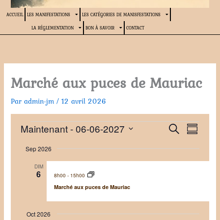
ACCUEIL
LES MANIFESTATIONS
LES CATÉGORIES DE MANISFESTATIONS
LA RÉGLEMENTATION
BON À SAVOIR
CONTACT
Marché aux puces de Mauriac
Par
admin-jm
/
12 avril 2026
Évènements
R
N
Maintenant
 - 
06-06-2027
R
R
e
e
a
S
é
c
Sep 2026
c
v
é
s
h
h
i
u
l
e
DIM
m
6
e
g
e
8h00
-
15h00
r
é
r
a
c
c
Marché aux puces de Mauriac
h
c
t
t
e
h
i
i
Oct 2026