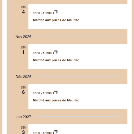
e
o
o
e
n
DIM
n
4
8h00
-
15h00
t
d
n
Marché aux puces de Mauriac
n
e
e
a
v
z
v
u
Nov 2026
l
i
e
a
DIM
g
s
1
d
8h00
-
15h00
a
É
a
Marché aux puces de Mauriac
t
v
t
i
è
e
Déc 2026
o
n
n
e
DIM
6
d
m
8h00
-
15h00
Marché aux puces de Mauriac
e
e
v
n
u
t
Jan 2027
e
DIM
s
3
8h00
-
15h00