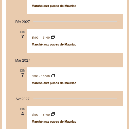
É
Marché aux puces de Mauriac
v
è
Fév 2027
n
e
DIM
7
m
8h00
-
15h00
e
Marché aux puces de Mauriac
n
t
Mar 2027
s
DIM
7
8h00
-
15h00
Marché aux puces de Mauriac
Avr 2027
DIM
4
8h00
-
15h00
Marché aux puces de Mauriac