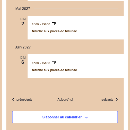
Mai 2027
DIM
2
8h00
-
15h00
Marché aux puces de Mauriac
Juin 2027
DIM
6
8h00
-
15h00
Marché aux puces de Mauriac
Évènements
Évènements
précédents
Aujourd’hui
suivants
S’abonner au calendrier