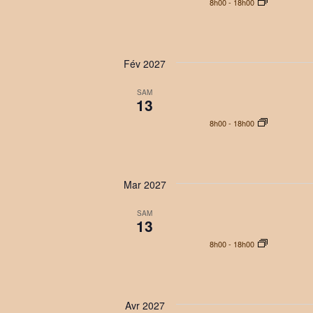
8h00
-
18h00
é
.
Fév 2027
SAM
13
8h00
-
18h00
Mar 2027
SAM
13
8h00
-
18h00
Avr 2027