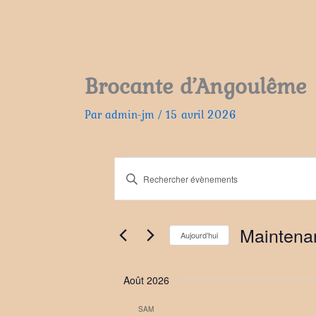
Brocante d’Angoulême
Par
admin-jm
/
15 avril 2026
Évènements
R
S
e
a
c
i
h
s
Maintena
Aujourd’hui
e
i
S
r
r
é
c
Août 2026
m
l
h
o
e
SAM
e