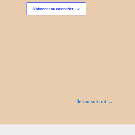
S’abonner au calendrier
Series suivant
→